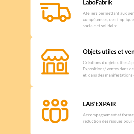
LaboFabrik
Ateliers permettant aux per
compétences, de s'impliquer
sociale et solidaire
Objets utiles et ve
Créations d’objets utiles à 
Expositions/ ventes dans de
et, dans des manifestations 
LAB’EXPAIR
Accompagnement et formati
réduction des risques pour d