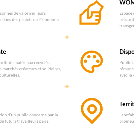
WOM
sonnes de valoriser leurs
Espace 
 dans des projets de l'économie
précarit
transge
nte
Dispo
partir de matériaux recyclés.
Public t
s marchés créateurs et solidaires,
rémunér
culturelles.
avec la 
Territ
on d’un public concerné par la
Labofabr
e futurs travailleurs pairs.
promeut