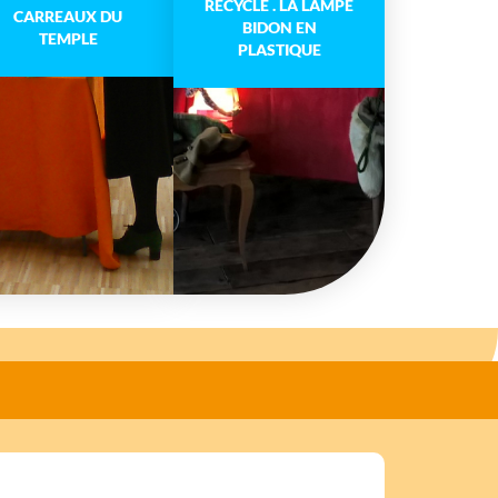
RECYCLÉ . LA LAMPE
CARREAUX DU
BIDON EN
TEMPLE
PLASTIQUE