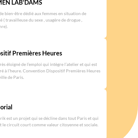
EN LAB'DAMS
de bien-être dédié aux femmes en situation de
é ( travailleuse du sexe , usagère de drogue ,
nre).
sitif Premières Heures
rès éloigné de l’emploi qui intègre l’atelier et qui est
é à l’heure. Convention Dispositif Premières Heures
ville de Paris.
orial
ik est un projet qui se décline dans tout Paris et qui
 le circuit court comme valeur citoyenne et sociale.